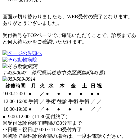
画面が切り替わりましたら、WEB受付の完了となります。
ありがとうございました。
受付番号をTOPページでご確認いただくことで、診察まであ
と何人待ちかをご確認いただけます。
〒435-0047 静岡県浜松市中央区原島町443番1
診療時間
月
火
水
木
金
土
日
祝
9:00-12:00
●
／
●
●
●
●
●
●
12:00-16:00
手術
／
手術
往診
手術
手術
／
／
16:00-19:30
●
／
●
●
●
●
／
／
●
9:00-12:00（11:30受付終了）
※受付は診察終了時間の30分前まで
※日曜・祝日は9:00～11:30受付終了
※初診で眼科診察希望の場合は、一度お電話ください。