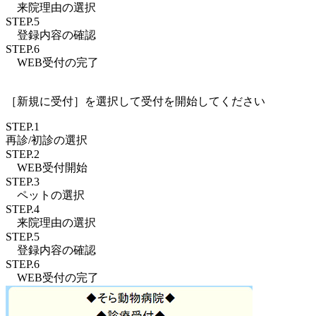
来院理由
の選択
STEP.5
登録内容
の確認
STEP.6
WEB受付
の完了
［新規に受付］を選択して受付を開始してください
STEP.1
再診/初診
の選択
STEP.2
WEB受付
開始
STEP.3
ペットの
選択
STEP.4
来院理由
の選択
STEP.5
登録内容
の確認
STEP.6
WEB受付
の完了