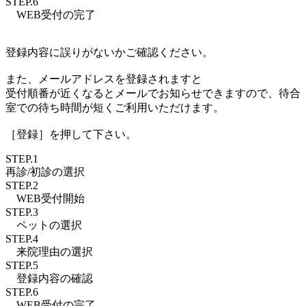
STEP.6
WEB受付
の完了
登録内容に誤りがないかご確認ください。
また、メールアドレスを登録されますと
受付順番が近くなるとメールでお知らせできますので、待合
室での待ち時間が短くご利用いただけます。
［登録］を押して下さい。
STEP.1
再診/初診
の選択
STEP.2
WEB受付
開始
STEP.3
ペットの
選択
STEP.4
来院理由
の選択
STEP.5
登録内容
の確認
STEP.6
WEB受付
の完了