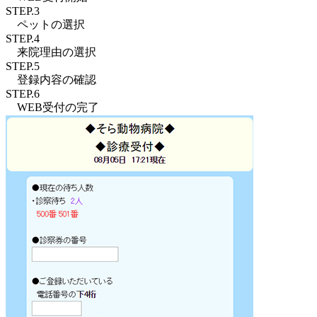
STEP.3
ペットの
選択
STEP.4
来院理由
の選択
STEP.5
登録内容
の確認
STEP.6
WEB受付
の完了