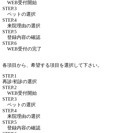
WEB受付
開始
STEP.3
ペットの
選択
STEP.4
来院理由
の選択
STEP.5
登録内容
の確認
STEP.6
WEB受付
の完了
各項目から、希望する項目を選択して下さい。
STEP.1
再診/初診
の選択
STEP.2
WEB受付
開始
STEP.3
ペットの
選択
STEP.4
来院理由
の選択
STEP.5
登録内容
の確認